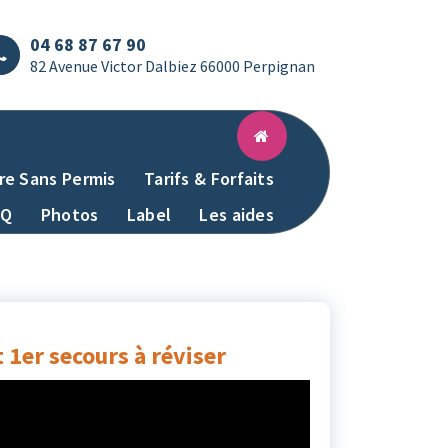
04 68 87 67 90
82 Avenue Victor Dalbiez 66000 Perpignan
re Sans Permis
Tarifs & Forfaits
AQ
Photos
Label
Les aides
t 1er secours à réviser