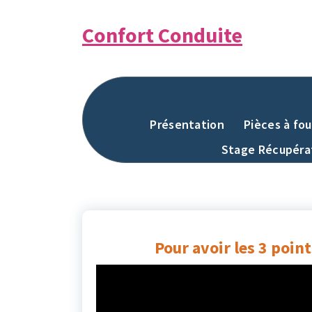
Aller
au
Confort Conduite
contenu
Présentation
Pièces à fou
Stage Récupérat
Pour avoir les 3 point