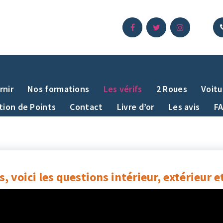
rnir
Nos formations
Les vérifs
2 Roues
Voitu
ion de Points
Contact
Livre d’or
Les avis
F
s, voici les questions intérieur, extérieur e