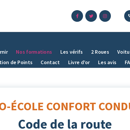
rnir
Nos formations
Les vérifs
2 Roues
Voitu
ion de Points
Contact
Livre d’or
Les avis
F
O-ÉCOLE CONFORT COND
Code de la route