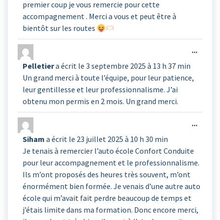
premier coup je vous remercie pour cette
accompagnement . Merci a vous et peut être à
bientôt sur les routes
Ouvrir
...
cette
Pelletier
a écrit le
3 septembre 2025
à
13 h 37 min
boîte
Un grand merci à toute l’équipe, pour leur patience,
méta.
leur gentillesse et leur professionnalisme. J’ai
obtenu mon permis en 2 mois. Un grand merci.
Ouvrir
...
cette
Siham
a écrit le
23 juillet 2025
à
10 h 30 min
boîte
Je tenais à remercier l’auto école Confort Conduite
méta.
pour leur accompagnement et le professionnalisme.
Ils m’ont proposés des heures très souvent, m’ont
énormément bien formée. Je venais d’une autre auto
école qui m’avait fait perdre beaucoup de temps et
j’étais limite dans ma formation. Donc encore merci,