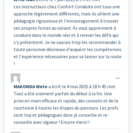
boîte
Les instructeurs chez Confort Conduite ont tous une
méta.
approche légèrement différente, mais ils allient une
pédagogie rigoureuse et l'encouragement à trouver
ses propres forces au volant. Ils vous apprennent à
conduire dans le monde réel et à relever les défis qui
s'y présentent. Je ne saurais trop les recommander à
toute personne désireuse d'acquérir les compétences
et l'expérience nécessaires pour se lancer sur la route
!
Ouvrir
...
cette
MAKONDA Weto
a écrit le
4 mai 2025
à
18 h 45 min
boîte
Tout a été vraiment parfait du début à la fin. Une
méta.
prise en main efficace et rapide, des conseils et de la
courtoisie à toutes les étapes du parcours. Les profs
sont top et pédagogues donc je conseille et re-
conseille avec vigueur ! Encore merci !