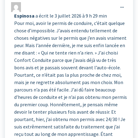
Ouvrir
...
liste
cette
du
Espinosa
a écrit le
3 juillet 2026
à
9 h 29 min
boîte
livre
Pour moi, avoir le permis de conduire, c’était quelque
méta.
d’or
chose d’impossible. J’avais entendu tellement de
choses négatives sur le permis que j’en avais vraiment
peur. Mais l’année dernière, je me suis enfin lancée en
me disant : « Qui ne tente rien n’a rien. » J’ai choisi
Confort Conduite parce que j’avais déjà vu de très
bons avis et je passais souvent devant l’auto-école.
Pourtant, ce n’était pas la plus proche de chez moi,
mais je ne regrette absolument pas mon choix. Mon
parcours n’a pas été facile. J’ai dû faire beaucoup
d’heures de conduite et je n’ai pas obtenu mon permis
du premier coup. Honnêtement, je pensais même
devoir le tenter plusieurs fois avant de réussir. Et
pourtant, hier, j’ai obtenu mon permis avec 24/30 ! Je
suis extrêmement satisfaite du traitement que j’ai
reçu tout au long de mon apprentissage. Étant