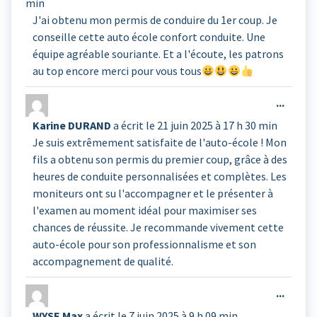
min
méta.
J'ai obtenu mon permis de conduire du 1er coup. Je
conseille cette auto école confort conduite. Une
équipe agréable souriante. Et a l'écoute, les patrons
au top encore merci pour vous tous
Ouvrir
...
cette
Karine DURAND
a écrit le
21 juin 2025
à
17 h 30 min
boîte
Je suis extrêmement satisfaite de l'auto-école ! Mon
méta.
fils a obtenu son permis du premier coup, grâce à des
heures de conduite personnalisées et complètes. Les
moniteurs ont su l'accompagner et le présenter à
l'examen au moment idéal pour maximiser ses
chances de réussite. Je recommande vivement cette
auto-école pour son professionnalisme et son
accompagnement de qualité.
Ouvrir
...
cette
WYSE Max
a écrit le
7 juin 2025
à
9 h 09 min