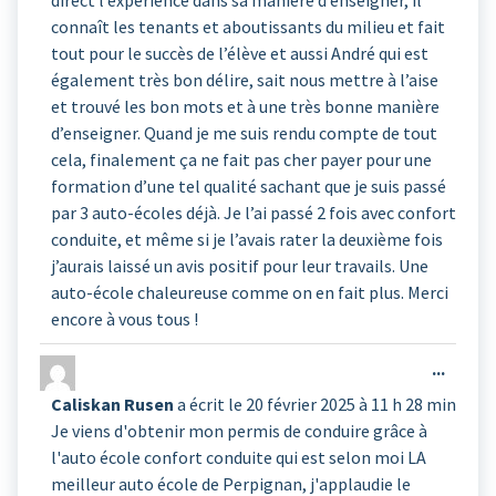
direct l’expérience dans sa manière d’enseigner, il
connaît les tenants et aboutissants du milieu et fait
tout pour le succès de l’élève et aussi André qui est
également très bon délire, sait nous mettre à l’aise
et trouvé les bon mots et à une très bonne manière
d’enseigner. Quand je me suis rendu compte de tout
cela, finalement ça ne fait pas cher payer pour une
formation d’une tel qualité sachant que je suis passé
par 3 auto-écoles déjà. Je l’ai passé 2 fois avec confort
conduite, et même si je l’avais rater la deuxième fois
j’aurais laissé un avis positif pour leur travails. Une
auto-école chaleureuse comme on en fait plus. Merci
encore à vous tous !
Ouvrir
...
cette
Caliskan Rusen
a écrit le
20 février 2025
à
11 h 28 min
boîte
Je viens d'obtenir mon permis de conduire grâce à
méta.
l'auto école confort conduite qui est selon moi LA
meilleur auto école de Perpignan, j'applaudie le