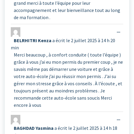
grand merci à toute l’équipe pour leur
accompagnement et leur bienveillance tout au long
de ma formation .
Ouvrir
...
cette
BELRHITRI Kenza
a écrit le
2 juillet 2025
à
14 h 20
boîte
min
méta.
Merci beaucoup , à confort conduite ( toute l’équipe )
grâce à vous j’ai eu mon permis du premier coup , je ne
savais même pas démarrer une voiture et grâce à
votre auto-école j’ai pu réussir mon permis . J’ai su
gérer mon stresse grâce à vos conseils . À l’écoute , et
toujours présent au moindres problèmes . Je
recommande cette auto-école sans soucis Merci
encore à vous
Ouvrir
...
cette
BAGHDAD Yasmina
a écrit le
2 juillet 2025
à
14 h 18
boîte