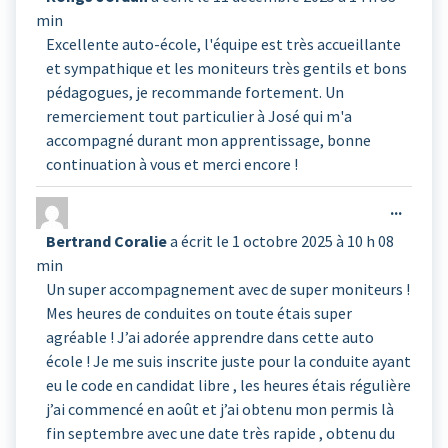
boîte
min
méta.
Excellente auto-école, l'équipe est très accueillante
et sympathique et les moniteurs très gentils et bons
pédagogues, je recommande fortement. Un
remerciement tout particulier à José qui m'a
accompagné durant mon apprentissage, bonne
continuation à vous et merci encore !
Ouvrir
...
cette
Bertrand Coralie
a écrit le
1 octobre 2025
à
10 h 08
boîte
min
méta.
Un super accompagnement avec de super moniteurs !
Mes heures de conduites on toute étais super
agréable ! J’ai adorée apprendre dans cette auto
école ! Je me suis inscrite juste pour la conduite ayant
eu le code en candidat libre , les heures étais régulière
j’ai commencé en août et j’ai obtenu mon permis là
fin septembre avec une date très rapide , obtenu du