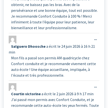
obtenir, ne baissez pas les bras. Avec de la
persévérance et une bonne équipe, tout est possible.
Je recommande Confort Conduite à 100 % ! Merci
infiniment à toute l’équipe pour leur patience, leur
bienveillance et leur professionnalisme.
Ouvrir
...
cette
Salguero Dhoosche
a écrit le
24 juin 2026
à
16 h 21
boîte
min
méta.
Mon fils a passé son permis AM quadricycle chez
Confort conduite et je recommande vivement cette
auto école ! Une équipe accueillane, impliquée, à
l'écoute et très professionnelle.
Ouvrir
...
cette
Courtin victorine
a écrit le
2 juin 2026
à
9 h 17 min
boîte
J’ai passé mon permis avec Confort Conduite, et je
méta.
recommande cette auto-école les yeux fermés. Toute