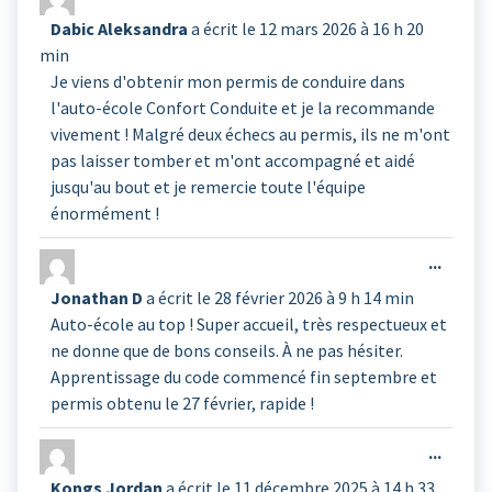
cette
Dabic Aleksandra
a écrit le
12 mars 2026
à
16 h 20
boîte
min
méta.
Je viens d'obtenir mon permis de conduire dans
l'auto-école Confort Conduite et je la recommande
vivement ! Malgré deux échecs au permis, ils ne m'ont
pas laisser tomber et m'ont accompagné et aidé
jusqu'au bout et je remercie toute l'équipe
énormément !
Ouvrir
...
cette
Jonathan D
a écrit le
28 février 2026
à
9 h 14 min
boîte
Auto-école au top ! Super accueil, très respectueux et
méta.
ne donne que de bons conseils. À ne pas hésiter.
Apprentissage du code commencé fin septembre et
permis obtenu le 27 février, rapide !
Ouvrir
...
cette
Kongs Jordan
a écrit le
11 décembre 2025
à
14 h 33