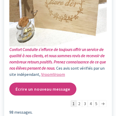
Confort Conduite s’efforce de toujours offrir un service de
qualité à nos clients, et nous sommes ravis de recevoir de
nombreux retours positifs. Prenez connaissance de ce que
nos élèves pensent de nous.
Ces avis sont vérifiés par un
site indépendant,
VroomVroom
Navigation
1
2
3
4
5
→
dans
98 messages.
la