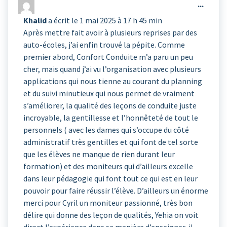
Ouvrir
...
cette
Khalid
a écrit le
1 mai 2025
à
17 h 45 min
boîte
Après mettre fait avoir à plusieurs reprises par des
méta.
auto-écoles, j’ai enfin trouvé la pépite. Comme
premier abord, Confort Conduite m’a paru un peu
cher, mais quand j’ai vu l’organisation avec plusieurs
applications qui nous tienne au courant du planning
et du suivi minutieux qui nous permet de vraiment
s’améliorer, la qualité des leçons de conduite juste
incroyable, la gentillesse et l’honnêteté de tout le
personnels ( avec les dames qui s’occupe du côté
administratif très gentilles et qui font de tel sorte
que les élèves ne manque de rien durant leur
formation) et des moniteurs qui d’ailleurs excelle
dans leur pédagogie qui font tout ce qui est en leur
pouvoir pour faire réussir l’élève. D’ailleurs un énorme
merci pour Cyril un moniteur passionné, très bon
délire qui donne des leçon de qualités, Yehia on voit