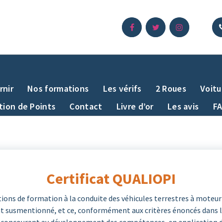
rnir
Nos formations
Les vérifs
2 Roues
Voitu
ion de Points
Contact
Livre d’or
Les avis
F
Certificat QUALIOPI
tions de formation à la conduite des véhicules terrestres à moteur e
ent susmentionné, et ce, conformément aux critères énoncés dans le