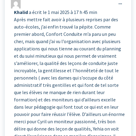
Ouvrir
...
cette
Khalid
a écrit le
1 mai 2025
à
17 h 45 min
boîte
Après mettre fait avoir à plusieurs reprises par des
méta.
auto-écoles, j’ai enfin trouvé la pépite. Comme
premier abord, Confort Conduite m’a paru un peu
cher, mais quand j’ai vu l’organisation avec plusieurs
applications qui nous tienne au courant du planning
et du suivi minutieux qui nous permet de vraiment
s’améliorer, la qualité des leçons de conduite juste
incroyable, la gentillesse et l’honnêteté de tout le
personnels ( avec les dames qui s’occupe du côté
administratif très gentilles et qui font de tel sorte
que les élèves ne manque de rien durant leur
formation) et des moniteurs qui d’ailleurs excelle
dans leur pédagogie qui font tout ce qui est en leur
pouvoir pour faire réussir l’élève. D’ailleurs un énorme
merci pour Cyril un moniteur passionné, très bon
délire qui donne des leçon de qualités, Yehia on voit