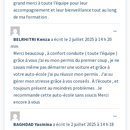
grand merci à toute l’équipe pour leur
accompagnement et leur bienveillance tout au long
de ma formation .
Ouvrir
...
cette
BELRHITRI Kenza
a écrit le
2 juillet 2025
à
14 h 20
boîte
min
méta.
Merci beaucoup , à confort conduite ( toute l’équipe )
grâce à vous j’ai eu mon permis du premier coup , je ne
savais même pas démarrer une voiture et grâce à
votre auto-école j’ai pu réussir mon permis . J’ai su
gérer mon stresse grâce à vos conseils . À l’écoute , et
toujours présent au moindres problèmes . Je
recommande cette auto-école sans soucis Merci
encore à vous
Ouvrir
...
cette
BAGHDAD Yasmina
a écrit le
2 juillet 2025
à
14 h 18
boîte