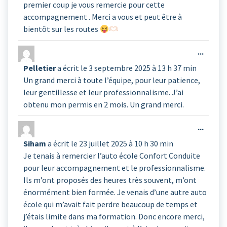
premier coup je vous remercie pour cette
accompagnement . Merci a vous et peut être à
bientôt sur les routes
Ouvrir
...
cette
Pelletier
a écrit le
3 septembre 2025
à
13 h 37 min
boîte
Un grand merci à toute l’équipe, pour leur patience,
méta.
leur gentillesse et leur professionnalisme. J’ai
obtenu mon permis en 2 mois. Un grand merci.
Ouvrir
...
cette
Siham
a écrit le
23 juillet 2025
à
10 h 30 min
boîte
Je tenais à remercier l’auto école Confort Conduite
méta.
pour leur accompagnement et le professionnalisme.
Ils m’ont proposés des heures très souvent, m’ont
énormément bien formée. Je venais d’une autre auto
école qui m’avait fait perdre beaucoup de temps et
j’étais limite dans ma formation. Donc encore merci,