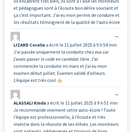
ils encadrent très bien, ils sont à l’aise les moniteurs
et pédagogues sont à l’écoute bon délire souriant et
ça c’est important. J’ai eu mon permis de conduire et
les résultats témoignent de la qualité de l’auto école
Ouvrir
...
cette
LIZARD Coralie
a écrit le
11 juillet 2025
à
9 h 54 min
boîte
J’ai passée uniquement la conduite chez eux car
méta.
j’avais passer le code en candidat libre. J’ai
commencée la conduite mi mars et j’ai eu mon
examen début juillet. Examen validé d’ailleurs.
L’équipe est très cool
Ouvrir
...
cette
ALASSALI Kinda
a écrit le
11 juillet 2025
à
9 h 51 min
boîte
Je recommande vivement cette auto-école ! Toute
méta.
l’équipe est professionnelle, à l’écoute et très
investie dans la réussite de ses élèves. Les moniteurs
sont patients, pédagogues et toujours de bons