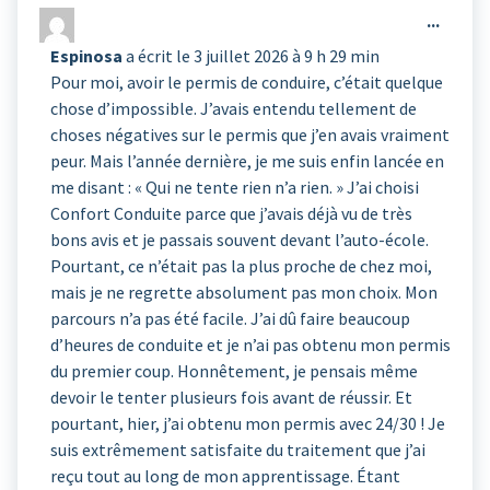
Ouvrir
...
liste
cette
du
Espinosa
a écrit le
3 juillet 2026
à
9 h 29 min
boîte
livre
Pour moi, avoir le permis de conduire, c’était quelque
méta.
d’or
chose d’impossible. J’avais entendu tellement de
choses négatives sur le permis que j’en avais vraiment
peur. Mais l’année dernière, je me suis enfin lancée en
me disant : « Qui ne tente rien n’a rien. » J’ai choisi
Confort Conduite parce que j’avais déjà vu de très
bons avis et je passais souvent devant l’auto-école.
Pourtant, ce n’était pas la plus proche de chez moi,
mais je ne regrette absolument pas mon choix. Mon
parcours n’a pas été facile. J’ai dû faire beaucoup
d’heures de conduite et je n’ai pas obtenu mon permis
du premier coup. Honnêtement, je pensais même
devoir le tenter plusieurs fois avant de réussir. Et
pourtant, hier, j’ai obtenu mon permis avec 24/30 ! Je
suis extrêmement satisfaite du traitement que j’ai
reçu tout au long de mon apprentissage. Étant