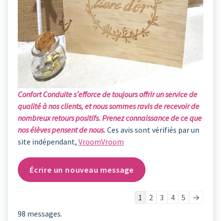
Confort Conduite s’efforce de toujours offrir un service de
qualité à nos clients, et nous sommes ravis de recevoir de
nombreux retours positifs. Prenez connaissance de ce que
nos élèves pensent de nous.
Ces avis sont vérifiés par un
site indépendant,
VroomVroom
Navigation
1
2
3
4
5
→
dans
98 messages.
la