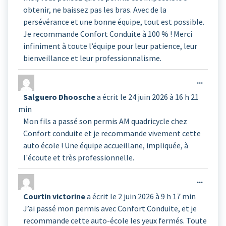
obtenir, ne baissez pas les bras. Avec de la
persévérance et une bonne équipe, tout est possible.
Je recommande Confort Conduite à 100 % ! Merci
infiniment à toute l’équipe pour leur patience, leur
bienveillance et leur professionnalisme.
Ouvrir
...
cette
Salguero Dhoosche
a écrit le
24 juin 2026
à
16 h 21
boîte
min
méta.
Mon fils a passé son permis AM quadricycle chez
Confort conduite et je recommande vivement cette
auto école ! Une équipe accueillane, impliquée, à
l'écoute et très professionnelle.
Ouvrir
...
cette
Courtin victorine
a écrit le
2 juin 2026
à
9 h 17 min
boîte
J’ai passé mon permis avec Confort Conduite, et je
méta.
recommande cette auto-école les yeux fermés. Toute