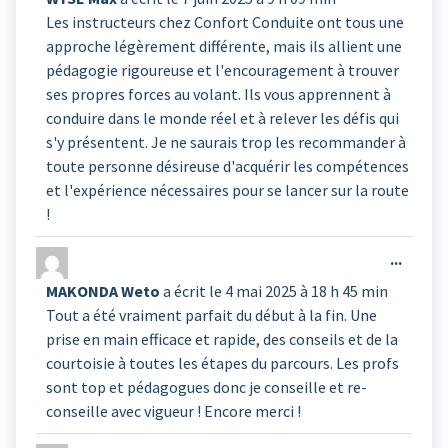
boîte
Les instructeurs chez Confort Conduite ont tous une
méta.
approche légèrement différente, mais ils allient une
pédagogie rigoureuse et l'encouragement à trouver
ses propres forces au volant. Ils vous apprennent à
conduire dans le monde réel et à relever les défis qui
s'y présentent. Je ne saurais trop les recommander à
toute personne désireuse d'acquérir les compétences
et l'expérience nécessaires pour se lancer sur la route
!
Ouvrir
...
cette
MAKONDA Weto
a écrit le
4 mai 2025
à
18 h 45 min
boîte
Tout a été vraiment parfait du début à la fin. Une
méta.
prise en main efficace et rapide, des conseils et de la
courtoisie à toutes les étapes du parcours. Les profs
sont top et pédagogues donc je conseille et re-
conseille avec vigueur ! Encore merci !