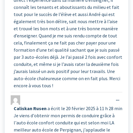
direct l’expérience dans sa manière d’enseigner, il
connaît les tenants et aboutissants du milieu et fait
tout pour le succès de l’élève et aussi André qui est
également très bon délire, sait nous mettre à l’aise
et trouvé les bon mots et à une très bonne manière
d’enseigner. Quand je me suis rendu compte de tout
cela, finalement ça ne fait pas cher payer pour une
formation d’une tel qualité sachant que je suis passé
par 3 auto-écoles déjà. Je l’ai passé 2 fois avec confort
conduite, et même si je l’avais rater la deuxième fois
j’aurais laissé un avis positif pour leur travails. Une
auto-école chaleureuse comme on en fait plus. Merci
encore à vous tous !
Ouvrir
...
cette
Caliskan Rusen
a écrit le
20 février 2025
à
11 h 28 min
boîte
Je viens d'obtenir mon permis de conduire grâce à
méta.
l'auto école confort conduite qui est selon moi LA
meilleur auto école de Perpignan, j'applaudie le