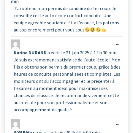
min
méta.
J'ai obtenu mon permis de conduire du 1er coup. Je
conseille cette auto école confort conduite. Une
équipe agréable souriante. Et a l'écoute, les patrons
au top encore merci pour vous tous
Ouvrir
...
cette
Karine DURAND
a écrit le
21 juin 2025
à
17 h 30 min
boîte
Je suis extrêmement satisfaite de l'auto-école ! Mon
méta.
fils a obtenu son permis du premier coup, grâce à des
heures de conduite personnalisées et complètes. Les
moniteurs ont su l'accompagner et le présenter à
l'examen au moment idéal pour maximiser ses
chances de réussite. Je recommande vivement cette
auto-école pour son professionnalisme et son
accompagnement de qualité.
Ouvrir
...
cette
WYSE Max
a écrit le
7 juin 2025
à
9 h 09 min