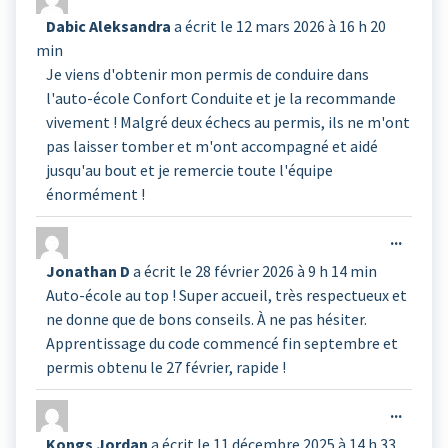
cette
Dabic Aleksandra
a écrit le
12 mars 2026
à
16 h 20
boîte
min
méta.
Je viens d'obtenir mon permis de conduire dans
l'auto-école Confort Conduite et je la recommande
vivement ! Malgré deux échecs au permis, ils ne m'ont
pas laisser tomber et m'ont accompagné et aidé
jusqu'au bout et je remercie toute l'équipe
énormément !
Ouvrir
...
cette
Jonathan D
a écrit le
28 février 2026
à
9 h 14 min
boîte
Auto-école au top ! Super accueil, très respectueux et
méta.
ne donne que de bons conseils. À ne pas hésiter.
Apprentissage du code commencé fin septembre et
permis obtenu le 27 février, rapide !
Ouvrir
...
cette
Kongs Jordan
a écrit le
11 décembre 2025
à
14 h 33