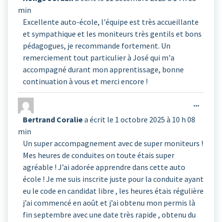
boîte
min
méta.
Excellente auto-école, l'équipe est très accueillante
et sympathique et les moniteurs très gentils et bons
pédagogues, je recommande fortement. Un
remerciement tout particulier à José qui m'a
accompagné durant mon apprentissage, bonne
continuation à vous et merci encore !
Ouvrir
...
cette
Bertrand Coralie
a écrit le
1 octobre 2025
à
10 h 08
boîte
min
méta.
Un super accompagnement avec de super moniteurs !
Mes heures de conduites on toute étais super
agréable ! J’ai adorée apprendre dans cette auto
école ! Je me suis inscrite juste pour la conduite ayant
eu le code en candidat libre , les heures étais régulière
j’ai commencé en août et j’ai obtenu mon permis là
fin septembre avec une date très rapide , obtenu du