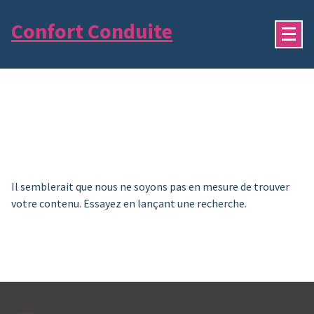
Aller
Confort Conduite
au
contenu
Il semblerait que nous ne soyons pas en mesure de trouver
votre contenu. Essayez en lançant une recherche.